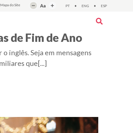
Mapa do Site
Aa
•
•
PT
ENG
ESP
tas de Fim de Ano
r o inglês. Seja em mensagens
iliares que[...]