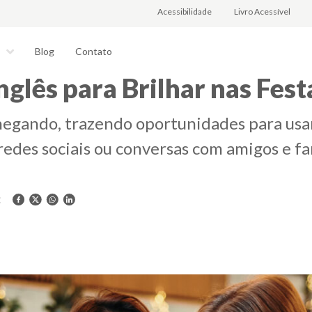
Acessibilidade
Livro Acessível
Blog
Contato
s
glês para Brilhar nas Fes
chegando, trazendo oportunidades para usa
redes sociais ou conversas com amigos e fam
: