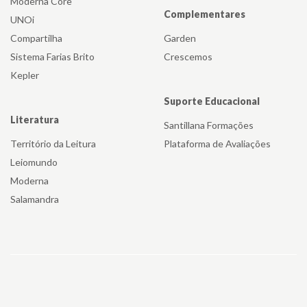
Moderna Core
atividades nesta década, incorporando a
Complementares
UNOi
edição geral, com obras de criação
Compartilha
Garden
literária e textos de divulgação, de
Sistema Farias Brito
Crescemos
referência ou de pensamento. Mais
Kepler
tarde, começa também a publicação de
guias de viagem e gastronomia, e de
Suporte Educacional
literatura mais comercial.
Literatura
Santillana Formações
Território da Leitura
Plataforma de Avaliações
Leiomundo
1990
Moderna
Salamandra
Na década de 90, a Santillana faz uma
decidida aposta no ensino de inglês,
através da Richmond Publishing, e
investe também no mercado de Língua
Portuguesa, com a aquisição, em 2001,
da Editora Moderna, companhia de peso