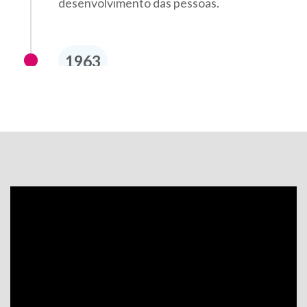
desenvolvimento das pessoas.
1963
A Argentina torna-se a primeira sede da
Santillana na América Latina. A expansão
internacional que a levará a 22 países.
1968
O professor Ricardo Feltre funda a
editora Moderna no Brasil.
Década de 1970