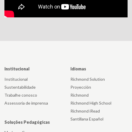
No fim dos anos 1970, a Santillana
começa a trabalhar na edição dos
primeiros cadernos de atividade.
Década de 1980
Institucional
Idiomas
Junto com o seu trabalho educativo, a
editora se abre, nos anos 70 e 80, à
Institucional
Richmond Solution
publicação de obras literárias de ficção,
Sustentabilidade
Proyección
divulgação e pensamento, com os selos
Trabalhe conosco
Richmond
Taurus e Alfaguara. Paralelamente à sua
Assessoria de imprensa
Richmond High School
expansão internacional e sua
Richmond iRead
consolidação como empreendimento
Santillana Español
Soluções Pedagógicas
educacional, a Santillana ampliou suas