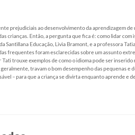
nte prejudiciais ao desenvolvimento da aprendizagem de u
s crianças. Então, a pergunta que fica é: como lidar com 
da Santillana Educação, Livia Bramont, e a professora Ta
idas frequentes foram esclarecidas sobre um assunto extr
r Tati trouxe exemplos de como o idioma pode ser inserido 
, geralmente, travam o bom desempenho das pequenas e do
nsável – para que a criança se divirta enquanto aprende e