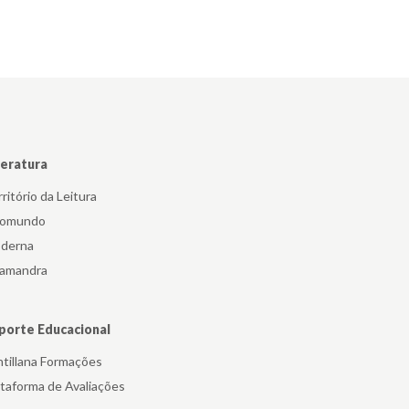
teratura
ritório da Leitura
iomundo
derna
lamandra
porte Educacional
ntillana Formações
ataforma de Avaliações