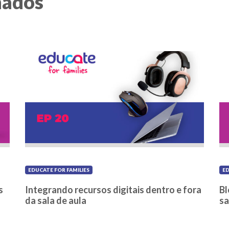
nados
EDUCATE FOR FAMILIES
ED
s
Integrando recursos digitais dentro e fora
Bl
da sala de aula
sa