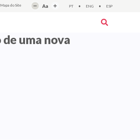
Mapa do Site
Aa
•
•
PT
ENG
ESP
o de uma nova