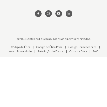
© 2026 Santillana Educação. Todos os direitos reservados.
|
Código de Ética
|
Código de Ética Prisa
|
Código Fornecedores
|
Aviso Privacidade
|
Solicitação de Dados
|
Canal de Ética
|
SAC