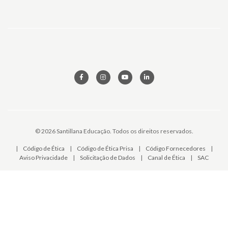
© 2026 Santillana Educação. Todos os direitos reservados.
|
Código de Ética
|
Código de Ética Prisa
|
Código Fornecedores
|
Aviso Privacidade
|
Solicitação de Dados
|
Canal de Ética
|
SAC