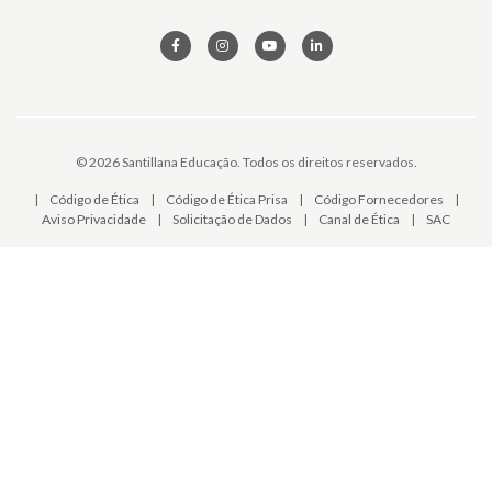
© 2026 Santillana Educação. Todos os direitos reservados.
|
Código de Ética
|
Código de Ética Prisa
|
Código Fornecedores
|
Aviso Privacidade
|
Solicitação de Dados
|
Canal de Ética
|
SAC