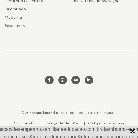
Território da Leitura
Plataforma de Avaliações
Leiomundo
Moderna
Salamandra
© 2026 Santillana Educação. Todos os direitos reservados.
|
Código de Ética
|
Código de Ética Prisa
|
Código Fornecedores
|
Aviso Privacidade
|
Solicitação de Dados
|
Canal de Ética
|
SAC