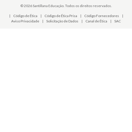
© 2026 Santillana Educação. Todos os direitos reservados.
|
Código de Ética
|
Código de Ética Prisa
|
Código Fornecedores
|
Aviso Privacidade
|
Solicitação de Dados
|
Canal de Ética
|
SAC