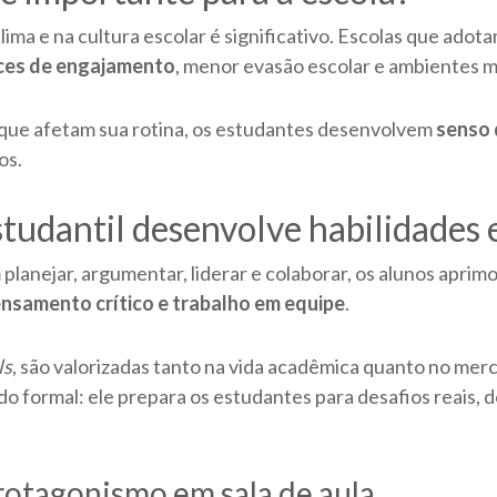
ma e na cultura escolar é significativo. Escolas que adota
ices de engajamento
, menor evasão escolar e ambientes m
 que afetam sua rotina, os estudantes desenvolvem
senso 
os.
udantil desenvolve habilidades e
planejar, argumentar, liderar e colaborar, os alunos apr
nsamento crítico e trabalho em equipe
.
ls
, são valorizadas tanto na vida acadêmica quanto no me
do formal: ele prepara os estudantes para desafios reais, 
protagonismo em sala de aula