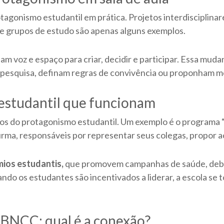
tagonismo estudantil em prática. Projetos interdisciplinar
s e grupos de estudo são apenas alguns exemplos.
am voz e espaço para criar, decidir e participar. Essa mu
pesquisa, definam regras de convivência ou proponham mel
estudantil que funcionam
utos do protagonismo estudantil. Um exemplo é o programa 
rma, responsáveis por representar seus colegas, propor a
ios estudantis,
que promovem campanhas de saúde, deba
ando os estudantes são incentivados a liderar, a escola s
 BNCC: qual é a conexão?