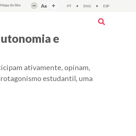
Mapa do Site
Aa
•
•
PT
ENG
ESP
autonomia e
ticipam ativamente, opinam,
 protagonismo estudantil, uma