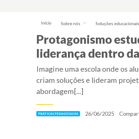
Início
Sobre nós
Soluções educacionai
Protagonismo estud
liderança dentro da
Imagine uma escola onde os al
criam soluções e lideram proje
abordagem[...]
26/06/2025
Compart
PRÁTICAS PEDAGÓGICAS