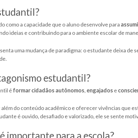
tudantil?
ido como a capacidade que o aluno desenvolve para
assumi
do ideias e contribuindo para o ambiente escolar de maneir
esenta uma mudança de paradigma: o estudante deixa de se
de.
otagonismo estudantil?
ntil é
formar cidadãos autônomos
,
engajados
e
conscie
ir além do conteúdo acadêmico e oferecer vivências que es
udante é ouvido, desafiado e valorizado, ele se sente motiv
é importante para a escola?