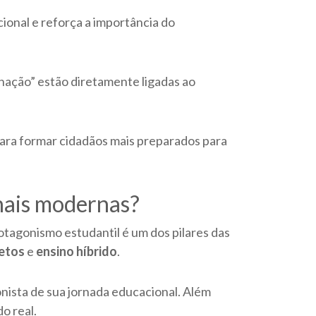
ional e reforça a importância do
inação” estão diretamente ligadas ao
para formar cidadãos mais preparados para
nais modernas?
rotagonismo estudantil é um dos pilares das
etos
e
ensino híbrido
.
ista de sua jornada educacional. Além
o real.