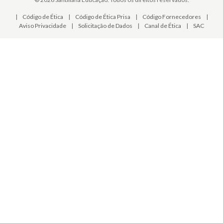
|
Código de Ética
|
Código de Ética Prisa
|
Código Fornecedores
|
Aviso Privacidade
|
Solicitação de Dados
|
Canal de Ética
|
SAC