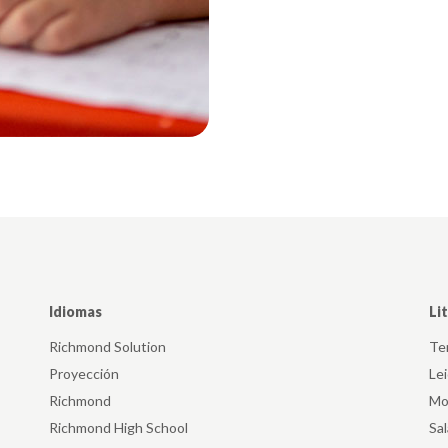
Idiomas
Li
Richmond Solution
Ter
Proyección
Le
Richmond
Mo
Richmond High School
Sa