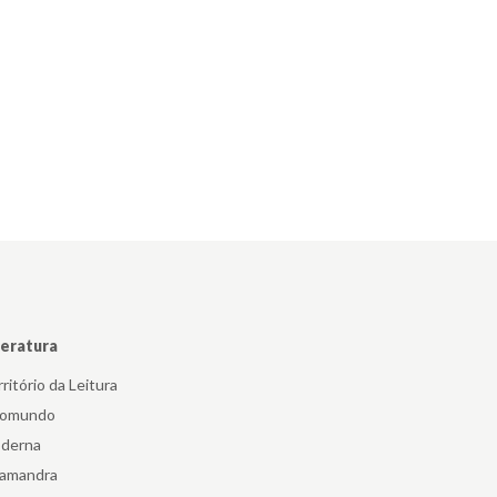
teratura
ritório da Leitura
iomundo
derna
lamandra