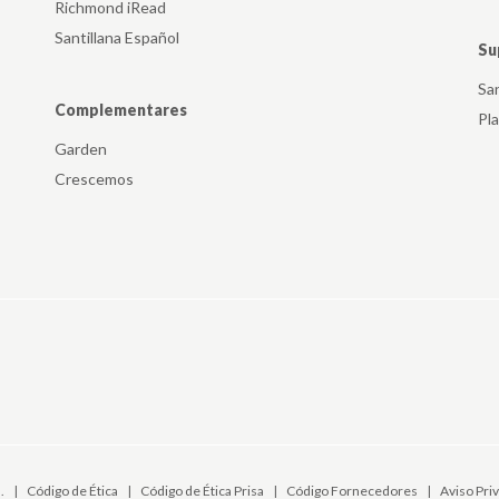
Richmond iRead
Santillana Español
Su
Sa
Complementares
Pl
Garden
Crescemos
.
|
Código de Ética
|
Código de Ética Prisa
|
Código Fornecedores
|
Aviso Pri