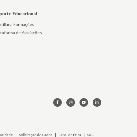
porte Educacional
ntillana Formações
ataforma de Avaliações
vacidade
|
Solicitação de Dados
|
Canal de Ética
|
SAC