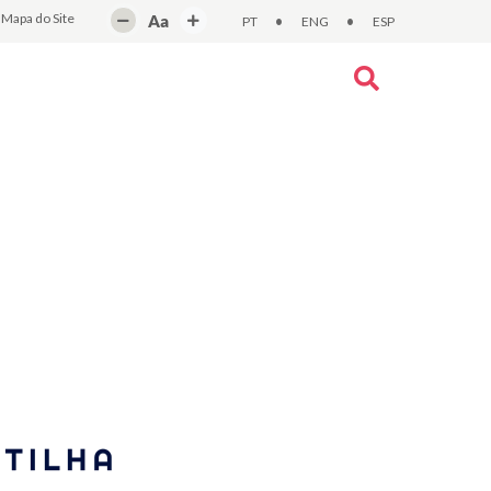
Mapa do Site
Aa
•
•
PT
ENG
ESP