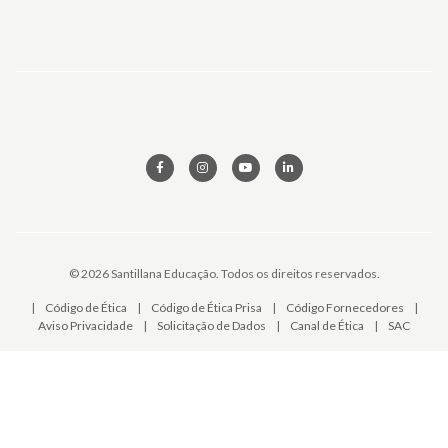
© 2026 Santillana Educação. Todos os direitos reservados.
|
Código de Ética
|
Código de Ética Prisa
|
Código Fornecedores
|
Aviso Privacidade
|
Solicitação de Dados
|
Canal de Ética
|
SAC