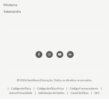
Moderna
Salamandra
© 2026 Santillana Educação. Todos os direitos reservados.
|
Código de Ética
|
Código de Ética Prisa
|
Código Fornecedores
|
Aviso Privacidade
|
Solicitação de Dados
|
Canal de Ética
|
SAC