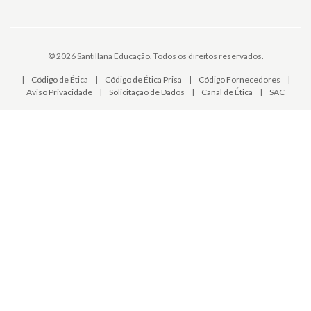
© 2026 Santillana Educação. Todos os direitos reservados.
|
Código de Ética
|
Código de Ética Prisa
|
Código Fornecedores
|
Aviso Privacidade
|
Solicitação de Dados
|
Canal de Ética
|
SAC