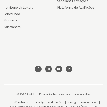
Santillana Formações
Território da Leitura
Plataforma de Avaliações
Leiomundo
Moderna
Salamandra
© 2026 Santillana Educação. Todos os direitos reservados.
|
Código de Ética
|
Código de Ética Prisa
|
Código Fornecedores
|
Aviso Privacidade
|
Solicitação de Dados
|
Canal de Ética
|
SAC