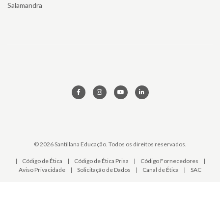
Salamandra
© 2026 Santillana Educação. Todos os direitos reservados.
|
Código de Ética
|
Código de Ética Prisa
|
Código Fornecedores
|
Aviso Privacidade
|
Solicitação de Dados
|
Canal de Ética
|
SAC