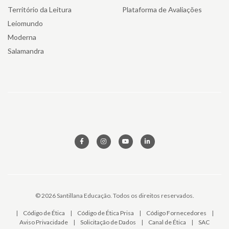
Território da Leitura
Plataforma de Avaliações
Leiomundo
Moderna
Salamandra
© 2026 Santillana Educação. Todos os direitos reservados.
|
Código de Ética
|
Código de Ética Prisa
|
Código Fornecedores
|
Aviso Privacidade
|
Solicitação de Dados
|
Canal de Ética
|
SAC