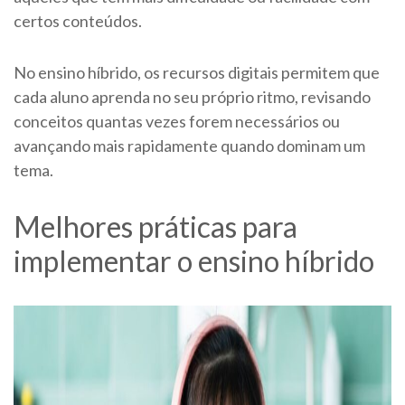
certos conteúdos.
No ensino híbrido, os recursos digitais permitem que
cada aluno aprenda no seu próprio ritmo, revisando
conceitos quantas vezes forem necessários ou
avançando mais rapidamente quando dominam um
tema.
Melhores práticas para
implementar o ensino híbrido