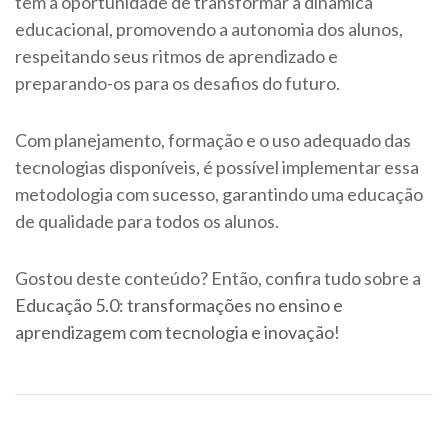
têm a oportunidade de transformar a dinâmica
educacional, promovendo a autonomia dos alunos,
respeitando seus ritmos de aprendizado e
preparando-os para os desafios do futuro.
Com planejamento, formação e o uso adequado das
tecnologias disponíveis, é possível implementar essa
metodologia com sucesso, garantindo uma educação
de qualidade para todos os alunos.
Gostou deste conteúdo? Então, confira tudo sobre a
Educação 5.0: transformações no ensino e
aprendizagem com tecnologia e inovação
!