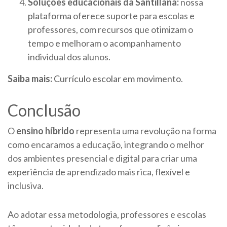
Soluções educacionais da Santillana:
nossa
plataforma
oferece suporte para escolas e
professores, com recursos que otimizam o
tempo e melhoram o acompanhamento
individual dos alunos.
Saiba mais:
Currículo escolar em movimento
.
Conclusão
O
ensino híbrido
representa uma revolução na forma
como encaramos a educação, integrando o melhor
dos ambientes presencial e digital para criar uma
experiência de aprendizado mais rica, flexível e
inclusiva.
Ao adotar essa metodologia, professores e escolas