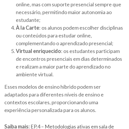
online, mas com suporte presencial sempre que
necessário, permitindo maior autonomia ao
estudante;
À la Carte
: os alunos podem escolher disciplinas
ou conteúdos para estudar online,
complementando o aprendizado presencial;
Virtual enriquecido
: os estudantes participam
de encontros presenciais em dias determinados
e realizam a maior parte do aprendizado no
ambiente virtual.
Esses modelos de ensino híbrido podem ser
adaptados para diferentes níveis de ensino e
contextos escolares, proporcionando uma
experiência personalizada para os alunos.
Saiba mais:
EP.4 – Metodologias ativas em sala de