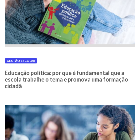
GESTÃO ESCOLAR
Educação política: por que é fundamental que a
escola trabalhe o tema e promova uma formação
cidadã