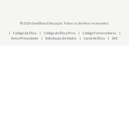
© 2026 Santillana Educação. Todos os direitos reservados.
|
Código de Ética
|
Código de Ética Prisa
|
Código Fornecedores
|
Aviso Privacidade
|
Solicitação de Dados
|
Canal de Ética
|
SAC