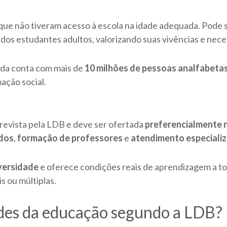
que não tiveram acesso à escola na idade adequada. Pode s
s dos estudantes adultos, valorizando suas vivências e nec
nda conta com mais de
10 milhões de pessoas analfabeta
ção social.
revista pela LDB e deve ser ofertada
preferencialmente n
ados
,
formação de professores
e
atendimento especiali
iversidade
e oferece condições reais de aprendizagem a 
is ou múltiplas.
ades da educação segundo a LDB?