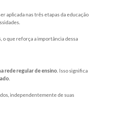
er aplicada nas três etapas da educação
essidades.
s
, o que reforça a importância dessa
a rede regular de ensino
. Isso significa
zado
.
todos, independentemente de suas