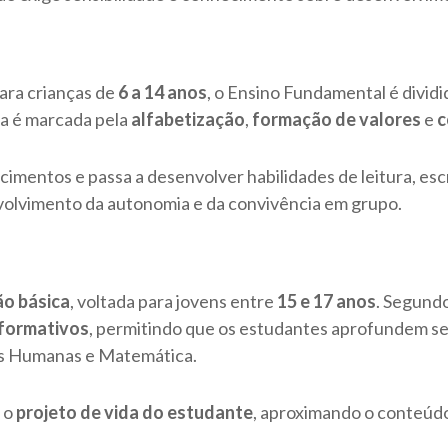
ara crianças de
6 a 14 anos
, o Ensino Fundamental é dividi
pa é marcada pela
alfabetização
,
formação de valores
e
c
mentos e passa a desenvolver habilidades de leitura, escri
volvimento da autonomia e da convivência em grupo.
ão básica
, voltada para jovens entre
15 e 17 anos
. Segund
 formativos
, permitindo que os estudantes aprofundem se
as Humanas e Matemática.
 o
projeto de vida do estudante
, aproximando o conteúdo