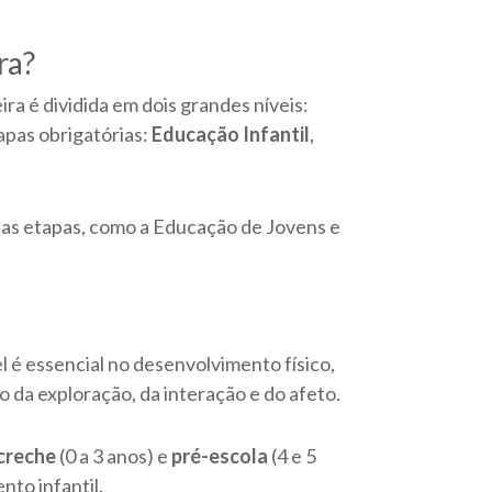
ra?
eira é dividida em dois grandes níveis:
apas obrigatórias:
Educação Infantil
,
sas etapas, como a Educação de Jovens e
el é essencial no desenvolvimento físico,
o da exploração, da interação e do afeto.
creche
(0 a 3 anos) e
pré-escola
(4 e 5
to infantil.