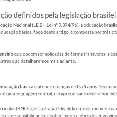
ção definidos pela legislação brasilei
ucação Nacional (LDB – Lei nº 9.394/96)
, a educação brasil
 educação básica, foco deste artigo, é composta por três et
ensino
que podem ser aplicadas de forma transversal a es
outras que detalharemos mais adiante.
 educação básica
e atende crianças de
0 a 5 anos
. Seu pap
car é uma linguagem central, e o aprendizado ocorre por mei
icular (BNCC), essa etapa é dividida em dois momentos:
do exige sensibilidade e conhecimento sobre desenvolvimen