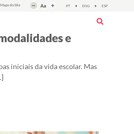
Mapa do Site
Aa
•
•
PT
ENG
ESP
 modalidades e
 iniciais da vida escolar. Mas
.]